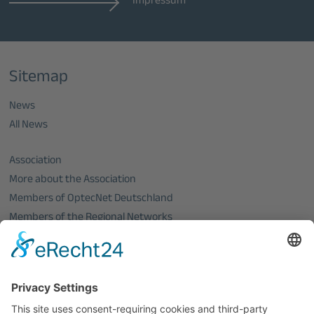
Impressum
Sitemap
News
All News
Association
More about the Association
Members of OptecNet Deutschland
Members of the Regional Networks
Become a member
PHOTONICS GERMANY
Board of Directors
Events