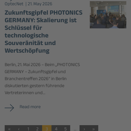
OptecNet
21. May 2026
Zukunftsgipfel PHOTONICS
GERMANY: Skalierung ist
Schlüssel für
technologische
Souveränität und
Wertschöpfung
Berlin, 21. Mai 2026 – Beim „PHOTONICS
GERMANY – Zukunftsgipfel und
Branchentreffen 2026“ in Berlin
diskutierten gestern führende
Vertreterinnen und…
Read more
«
‹
1
2
3
4
5
…
›
»