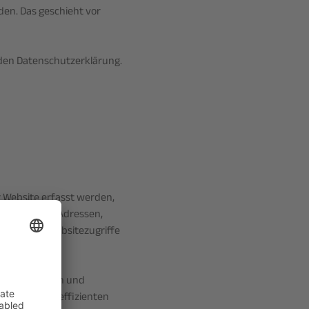
den. Das geschieht vor
nden Datenschutzerklärung.
r Website erfasst werden,
h v. a. um IP-Adressen,
n, Namen, Websitezugriffe
n potenziellen und
schnellen und effizienten