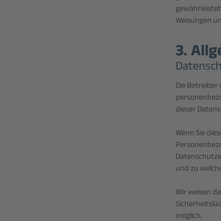
gewährleiste
Weisungen un
3. All
Datensc
Die Betreiber
personenbezo
dieser Datens
Wenn Sie die
Personenbezog
Datenschutzer
und zu welch
Wir weisen da
Sicherheitslü
möglich.