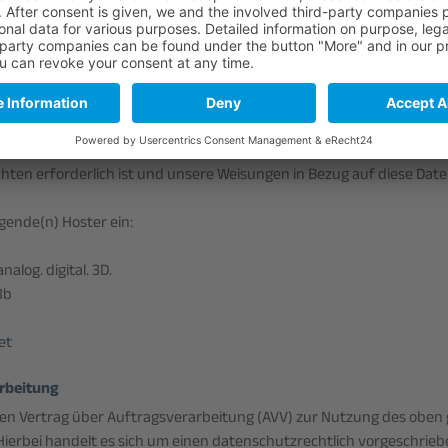
 unseres Online-Angebots durch einen professionellen Anbieter (Art. 6
ntsprechende Einwilligung abgefragt wurde, erfolgt die Verarbeitung
Art. 6 Abs. 1 lit. a DSGVO und § 25 Abs. 1 TDDDG, soweit die Einwilli
den Zugriff auf Informationen im Endgerät des Nutzers (z. B. Device-
sst. Die Einwilligung ist jederzeit widerrufbar.
er wird bzw. werden Ihre Daten nur insoweit verarbeiten, wie dies z
chten erforderlich ist und unsere Weisungen in Bezug auf diese Date
lgende(n) Hoster ein:
alog. digital. 3D.
8b
et
rbeitung
nen Vertrag über Auftragsverarbeitung (AVV) zur Nutzung des oben
Hierbei handelt es sich um einen datenschutzrechtlich vorgeschrieb