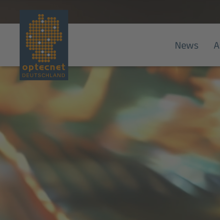
News
A