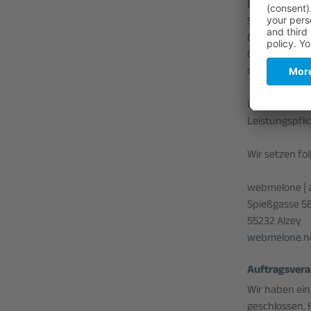
Bereitstellung
Sofern eine e
Grundlage von 
Cookies oder 
des TDDDG umfa
Unser(e) Host
Leistungspfli
Wir setzen fo
webmelone | an
Spießgasse 5
55232 Alzey
webmelone.n
Auftragsvera
Wir haben ei
geschlossen. 