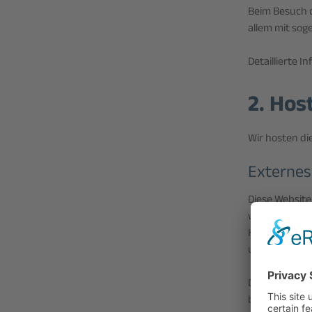
Beim Besuch d
allem mit so
Detaillierte 
2. Hos
Wir hosten di
Externes
Diese Website
werden auf de
Kontaktanfra
und sonstige 
Das externe H
bestehenden K