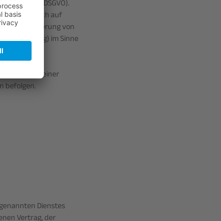
 Abs. 1 lit. f DSGVO).
 ausschließlich auf
gung die Speicherung von
Fingerprinting) im Sinne
ur Erfüllung seiner
n befolgen.
 genannten Dienstes
enen Vertrag, der