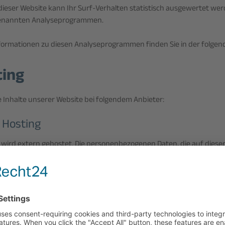
ieser Website kann Ihr Surf-Verhalten statistisch ausgewertet wer
genannten Analyseprogrammen.
Informationen zu diesen Analyseprogrammen finden Sie in der folge
ting
e Inhalte unserer Website bei folgendem Anbieter:
 Hosting
 wird extern gehostet. Die personenbezogenen Daten, die auf diese
n Servern des Hosters / der Hoster gespeichert. Hierbei kann es sic
gen, Meta- und Kommunikationsdaten, Vertragsdaten, Kontaktdate
Daten, die über eine Website generiert werden, handeln.
osting erfolgt zum Zwecke der Vertragserfüllung gegenüber unsere
unden (Art. 6 Abs. 1 lit. b DSGVO) und im Interesse einer sicheren, 