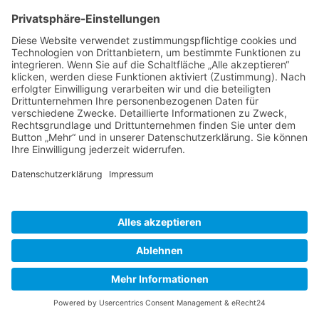
Mit Hilfe von Matomo sind wir in der Lage Daten über die
Nutzung unserer Website durch die Websitebesucher zu
erfassen und zu analysieren. Hierdurch können wir u. a.
herausfinden, wann welche Seitenaufrufe getätigt wurden
und aus welcher Region sie kommen. Außerdem erfassen wir
verschiedene Logdateien (z. B. IP-Adresse, Referrer,
verwendete Browser und Betriebssysteme) und können
messen, ob unsere Websitebesucher bestimmte Aktionen
durchführen (z. B. Klicks, Käufe u. Ä.).
Die Nutzung dieses Analyse-Tools erfolgt auf Grundlage von
Art. 6 Abs. 1 lit. f DSGVO. Der Websitebetreiber hat ein
berechtigtes Interesse an der Analyse des Nutzerverhaltens,
um sowohl sein Webangebot als auch seine Werbung zu
optimieren. Sofern eine entsprechende Einwilligung abgefragt
wurde, erfolgt die Verarbeitung ausschließlich auf Grundlage
von Art. 6 Abs. 1 lit. a DSGVO und § 25 Abs. 1 TDDDG, soweit die