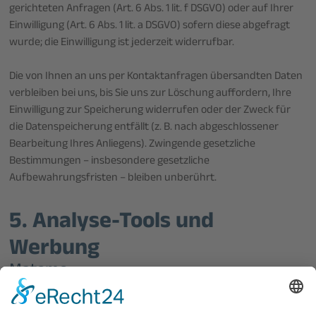
gerichteten Anfragen (Art. 6 Abs. 1 lit. f DSGVO) oder auf Ihrer
Einwilligung (Art. 6 Abs. 1 lit. a DSGVO) sofern diese abgefragt
wurde; die Einwilligung ist jederzeit widerrufbar.
Die von Ihnen an uns per Kontaktanfragen übersandten Daten
verbleiben bei uns, bis Sie uns zur Löschung auffordern, Ihre
Einwilligung zur Speicherung widerrufen oder der Zweck für
die Datenspeicherung entfällt (z. B. nach abgeschlossener
Bearbeitung Ihres Anliegens). Zwingende gesetzliche
Bestimmungen – insbesondere gesetzliche
Aufbewahrungsfristen – bleiben unberührt.
5. Analyse-Tools und
Werbung
Matomo
Diese Website benutzt den Open Source Webanalysedienst
Matomo.