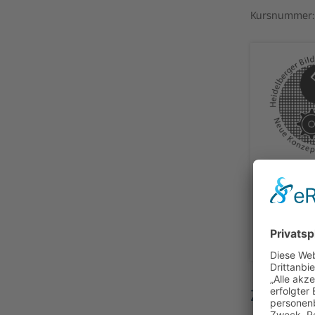
Kursnummer:
Anmel
abge
Zusamme