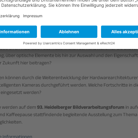
lberger Bildverarbeitungsforum findet unter dem Motto "Learning t
Sense
Sense
beinhaltet zwei Aspekte.
betreffen Methoden des maschinellen Lernens nicht nur die Bildver
g, über optische Elemente bis hin zur Auswahl und den Eigenschaf
 Zukunft hier beitragen?
n können durch die Weiterentwicklung der Hardwarearchitekture
intelligenten Kameras durchgeführt werden. Welche Fortschritte in d
h eingesetzt werden?
e werden auf dem
93. Heidelberger Bildverarbeitungsforum
in auf
nd Kaffeepause stattfindende begleitende Ausstellung zum Thema bi
lichkeiten.
e Informationen