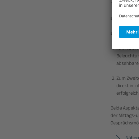
Das 93. Heide
Learning to 
Learning to 
Zum Einen 
Beleuchtun
absehbarer
Zum Zweite
direkt in 
erfolgreic
Beide Aspekt
der Mittags-u
Gesprächsmög
Näher