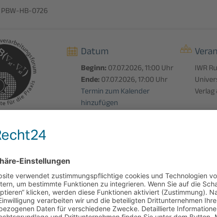
 PBW-HB-0726
Datum
Veran
Beginn:
07.07.2026, 11:00 Uhr
IWR Ru
Ende:
07.07.2026, 17:00 Uhr
Univer
Termin zum Kalender
Verlag
hinzufügen
Buch
Veranstaltungsort
noch
Universität Mannheim
defrist
laufen
nfassung