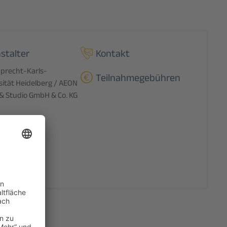
stalter
Kontakt
precht-Karls-
Teilnahmegebühren
sität Heidelberg / AEON
 & Studio GmbH & Co. KG
bar
 freie Plätze