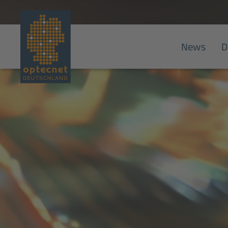
News
D