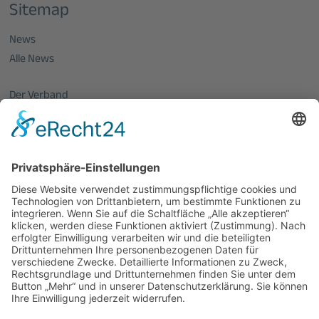
Sitemap
News
Alle News
Der Verband
Über uns
Mitglieder vom OptecNet
Mitglieder der regionalen Netzwerke
Mitglied werden
PHOTONICS GERMANY
Vorstand
Veranstaltungen
Alle Veranstaltungen
Jobs