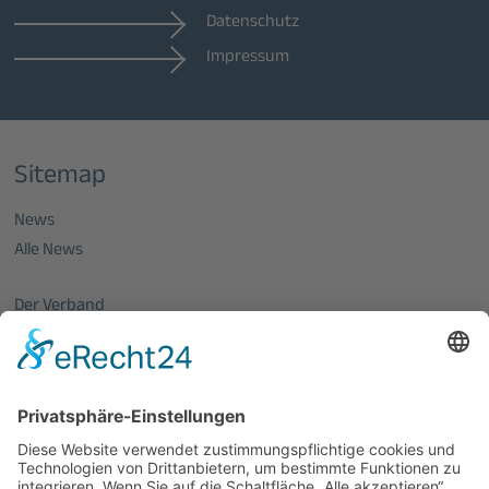
Datenschutz
Impressum
Sitemap
News
Alle News
Der Verband
Über uns
Mitglieder vom OptecNet
Mitglieder der regionalen Netzwerke
Mitglied werden
PHOTONICS GERMANY
Vorstand