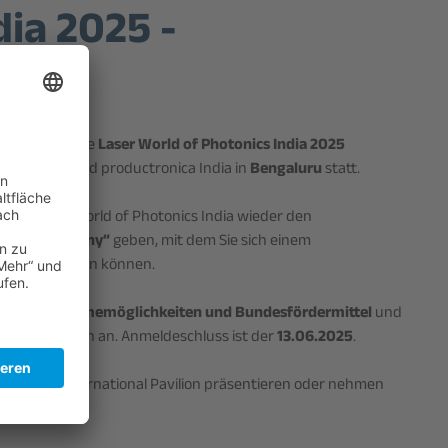
dia 2025 -
2025
findet die
Laser World of Photonics India 2025
nica India und productronica India in
Bengaluru
statt.
f der Laser World of Photonics India wieder den
ade in Germany“
geben, mit dem Sie sich einem
um
präsentieren können.
igen Teilnahmemöglichkeiten und Bundesfördermittel
und
German Pavilion an. Anmeldeschluss ist der
13.06.2025
.
h auch im International Pavilion präsentieren oder nehmen
n Stand teil.