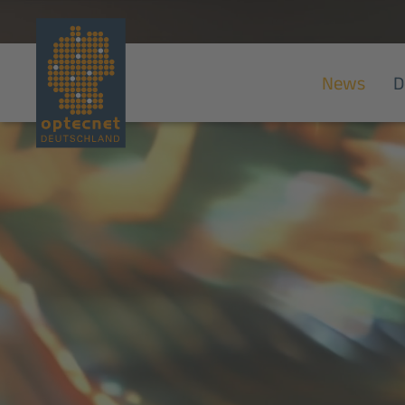
News
D