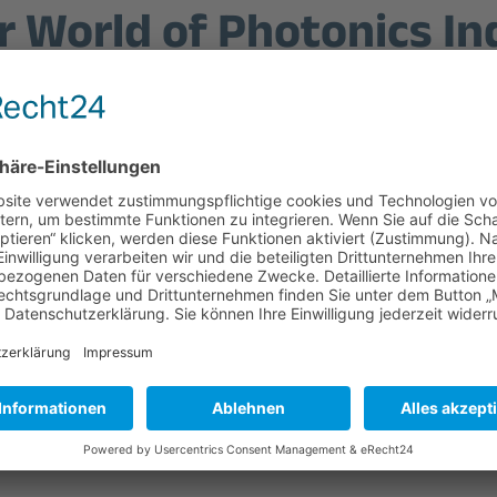
r World of Photonics In
an Pavillion
Vom
17.– 19. September 
zusammen mit der electro
In diesem Jahr wird es au
Gemeinschaftsstand „M
internationalen Publik
Sichern Sie sich die
günst
melden Sie sich für den 
Alternativ können Sie sic
Sie mit einem individuelle