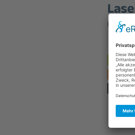
Lase
Germ