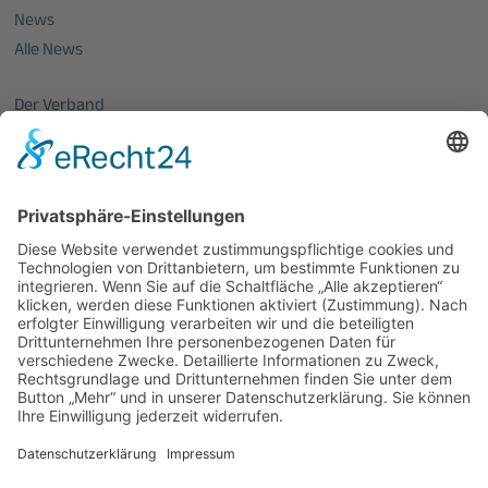
News
Alle News
Der Verband
Über uns
Mitglieder vom OptecNet
Mitglieder der regionalen Netzwerke
Mitglied werden
PHOTONICS GERMANY
Vorstand
Veranstaltungen
Alle Veranstaltungen
Jobs
Alle Jobs