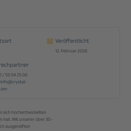
tsort
Veröffentlicht
12. Februar 2026
rechpartner
0 / 53 04 25 00
:
info@crystal-
com
s sich hochentwickelten
 hat. Mit unserer über 30-
rch ausgereiften