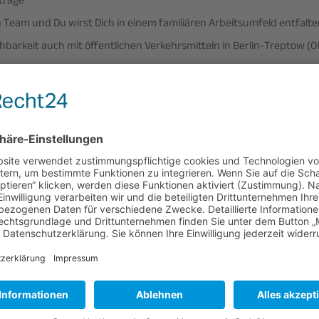
träge
in Team und Du wirst Dich in einem familiären Arbeitsumfeld entfal
chbarkeit auch mit öffentlichen Verkehrsmitteln in Berlin-Treptow 
d Parkplätze in direkter Nähe
ge Teamevents und Firmenveranstaltungen
ungsmöglichkeiten
enunfallversicherung, die auch im privaten Bereich weltweit Deckun
derung bringst Du mit:
im Idealfall eine technische Ausbildung
n Feinmotoriker mit ruhiger Hand und hast Interesse an präzisen Fer
im Handling mit einer Pinzette)
wendung der Grundrechenarten für die Bedienung der erforderliche