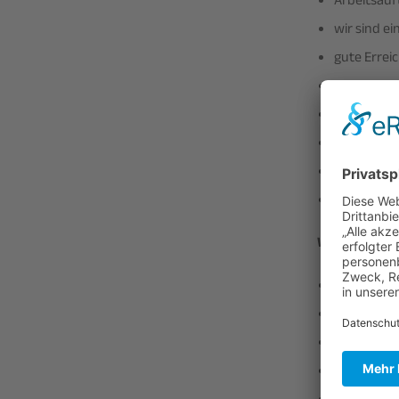
Arbeitsauf
wir sind e
gute Errei
ausreichen
Kantine
regelmäßi
Weiterbild
eine Grupp
Welche Anfor
Du besitzt 
Du bist ei
Erfahrung 
sichere An