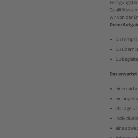
Fertigungste
Qualitätsstan
wir von der E
Deine Aufgab
Du fertigs
Du übernim
Du begleit
Das erwartet 
einen siche
ein angeme
28 Tage Ur
individual
eine abwec