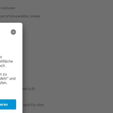
ten können
(Oberschöneweide), sowie
g bietet
tigungsaufgaben (z.B.
n Maschinen sind für dich