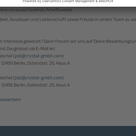
em
 eine vorausschauende Arbeitsweise
gkeit, Ausdauer und Leidenschaft sowie Freude in einem Team zu wi
in Interesse geweckt? Dann freuen wir uns auf Deine Bewerbungsu
nd Zeugnisse) via E-Mail an:
eichel (
job@crystal-gmbh.com
)
12459 Berlin, Ostendstr. 25, Haus 4
eichel (
job@crystal-gmbh.com
)
12459 Berlin, Ostendstr. 25, Haus 4
 bewerben!