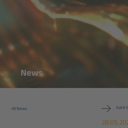
News
back t
All News
28.05.20