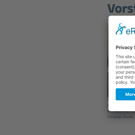
Vors
Vorstand von Ph
Ehrhardt V.l.n.r.:
Michalowski, Prof
Christian Elsner,