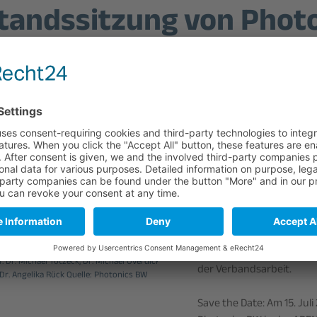
tandssitzung von Phot
Am 29. April 2026 war das
Gastgeber der ersten tu
BW.
Dr. Andreas Ehrhardt, Ge
Aktivitäten des Geschäft
für 2026.
Der Vorstand, bestehend a
Elsner (stellv. Vorsitzende
Michalowski, Prof. Dr. Ste
otonics BW gemeinsam mit Dr. Andreas
 Prof. Dr. Stephan Reichelt, Prof. Dr. Andreas
gemeinsam mit Andreas Eh
. Dr. Michael Totzeck, Dr. Michael Overdick,
der Verbandsarbeit.
 Dr. Angelika Rück Quelle: Photonics BW
Save the Date: Am 15. Jul