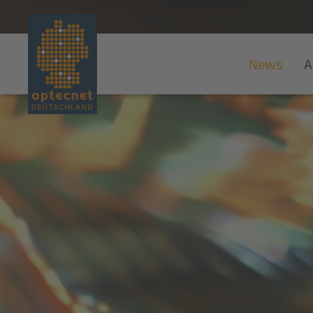
News
A