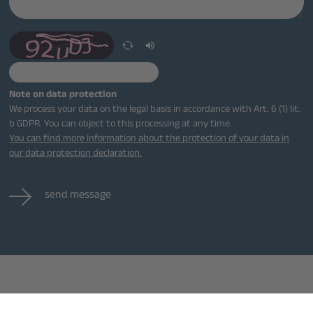
Note on data protection
We process your data on the legal basis in accordance with Art. 6 (1) lit.
b GDPR. You can object to this processing at any time.
You can find more information about the protection of your data in
our data protection declaration.
send message