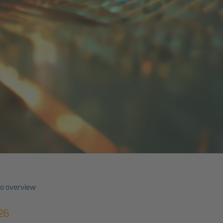
o overview
26