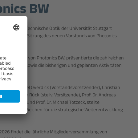
onics BW
 Institut für Technische Optik der Universität Stuttgart
rnusgemäßen Sitzung des neuen Vorstands von Photonics
schäftsführer von Photonics BW, präsentierte die zahlreichen
sjahres 2025 sowie die bisherigen und geplanten Aktivitäten
us Dr. Michael Overdick (Vorstandsvorsitzender), Christian
r), Dr. Angelika Rück (stellv. Vorsitzende), Prof. Dr. Andreas
phan Reichelt und Prof. Dr. Michael Totzeck, stellte
rhardt die Weichen für die strategische Weiterentwicklung
i 2026 findet die jährliche Mitgliederversammlung von