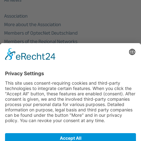
All News
Association
More about the Association
Members of OptecNet Deutschland
Members of the Regional Networks
Become a member
PHOTONICS GERMANY
Board of Directors
Events
All events
Jobs
All Jobs
Contact